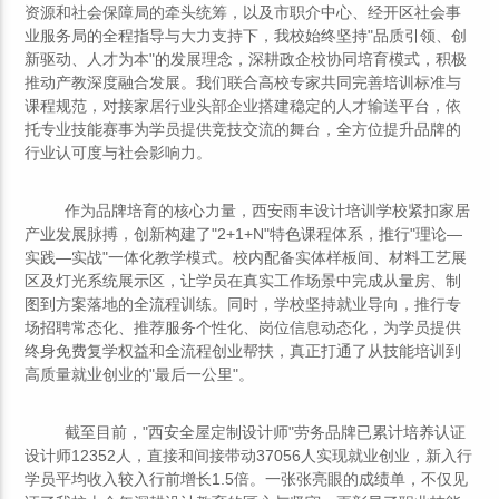
资源和社会保障局的牵头统筹，以及市职介中心、经开区社会事
业服务局的全程指导与大力支持下，我校始终坚持"品质引领、创
新驱动、人才为本"的发展理念，深耕政企校协同培育模式，积极
推动产教深度融合发展。我们联合高校专家共同完善培训标准与
课程规范，对接家居行业头部企业搭建稳定的人才输送平台，依
托专业技能赛事为学员提供竞技交流的舞台，全方位提升品牌的
行业认可度与社会影响力。
作为品牌培育的核心力量，西安雨丰设计培训学校紧扣家居
产业发展脉搏，创新构建了"2+1+N"特色课程体系，推行"理论—
实践—实战"一体化教学模式。校内配备实体样板间、材料工艺展
区及灯光系统展示区，让学员在真实工作场景中完成从量房、制
图到方案落地的全流程训练。同时，学校坚持就业导向，推行专
场招聘常态化、推荐服务个性化、岗位信息动态化，为学员提供
终身免费复学权益和全流程创业帮扶，真正打通了从技能培训到
高质量就业创业的"最后一公里"。
截至目前，"西安全屋定制设计师"劳务品牌已累计培养认证
设计师12352人，直接和间接带动37056人实现就业创业，新入行
学员平均收入较入行前增长1.5倍。一张张亮眼的成绩单，不仅见