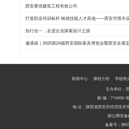
西安赛优建筑工程有效公司
打造职业培训标杆 铸就技能人才高地——西安市雨丰
知行合一，走进企业探索设计之源
邀请函｜2025第24届西安国际家具博览会暨西安全屋
新闻中心
课程介绍
学校简
主办单位：
邮 编：710000 电
地 址：陕西省西安市经济技术
陕公网安备61
备案号：陝ICP